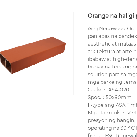
Orange na haligi
Ang Necowood Orang
panlabas na pandek
aesthetic at mataas
arkitektura at arte
ibabaw at high-dens
buhay na tono ng ora
solution para sa m
mga parke ng tema a
Code ： ASA-020
Spec.：50x90mm
I -type ang ASA Tim
Mga Tampok ： Vertic
presyon ng hangin,
operating na 30 ° C
free at FSC Renewabl