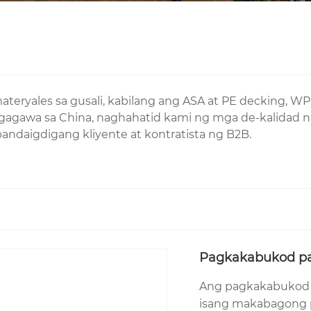
ales sa gusali, kabilang ang ASA at PE decking, WPC a
g tagagawa sa China, naghahatid kami ng mga de-kalidad
ndaigdigang kliyente at kontratista ng B2B.
Pagkakabukod pa
Ang pagkakabukod a
isang makabagong p