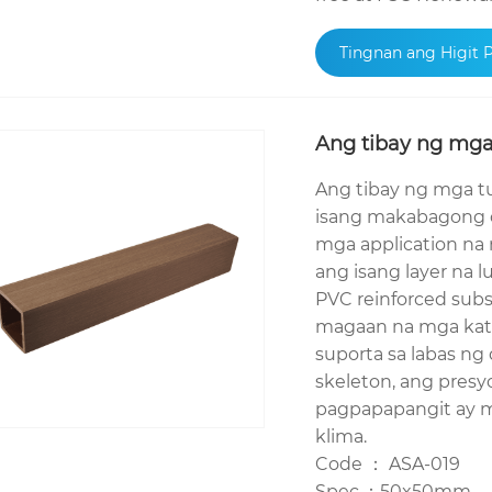
Tingnan ang Higit 
Ang tibay ng mga
Ang tibay ng mga t
isang makabagong co
mga application na 
ang isang layer na 
PVC reinforced subs
magaan na mga kata
suporta sa labas ng
skeleton, ang presy
pagpapapangit ay 
klima.
Code ： ASA-019
Spec.：50x50mm