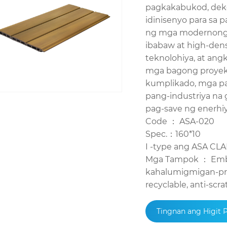
pagkakabukod, deko
idinisenyo para sa 
ng mga modernong g
ibabaw at high-den
teknolohiya, at ang
mga bagong proyek
kumplikado, mga pa
pang-industriya na
pag-save ng enerhiy
Code ： ASA-020
Spec.：160*10
I -type ang ASA C
Mga Tampok ： Embos
kahalumigmigan-proo
recyclable, anti-sc
Tingnan ang Higit 