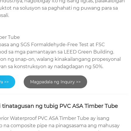
ndustriya, nagbibigay ito ng isang ligtas, palakaibigan
uktot na solusyon sa paghahati ng puwang para sa
ali.
ber Tube
asa ang SGS Formaldehyde-Free Test at FSC
sunod sa mga pamantayan sa LEED Green Building.
on ng snap-on, walang kinakailangang propesyonal
ayan sa konstruksyon ay nadagdagan ng 50%.
Pa >>
Magpadala ng Inquiry >>
i tinatagusan ng tubig PVC ASA Timber Tube
ior Waterproof PVC ASA Timber Tube ay isang
p na composite pipe na pinagsasama ang mahusay