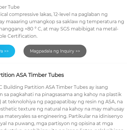
ber Tube
al compressive lakas, 12-level na paglaban ng
 ay maaaring umangkop sa saklaw ng temperatura ng
 hanggang +80 ° C, at may SGS mabibigat na metal-
e Certification.
Pa >>
Magpadala ng Inquiry >>
tition ASA Timber Tubes
uilding Partition ASA Timber Tubes ay isang
n sa pagkahati na pinagsasama ang kahoy na plastik
at teknolohiya ng pagpapatibay ng resin ng ASA, na
sthetic texture ng natural na kahoy na may mahusay
materyales sa engineering. Partikular na idinisenyo
yal na puwang, mga partisyon ng opisina at mga