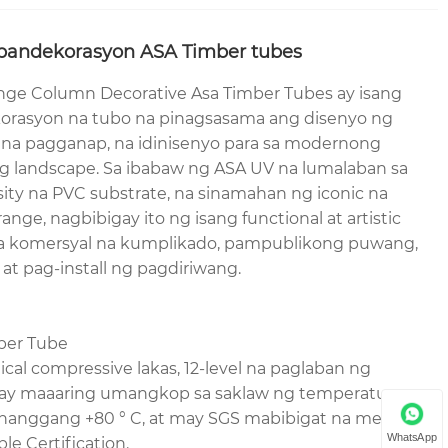
 pandekorasyon ASA Timber tubes
e Column Decorative Asa Timber Tubes ay isang
orasyon na tubo na pinagsasama ang disenyo ng
 na pagganap, na idinisenyo para sa modernong
 ng landscape. Sa ibabaw ng ASA UV na lumalaban sa
ity na PVC substrate, na sinamahan ng iconic na
nge, nagbibigay ito ng isang functional at artistic
ga komersyal na kumplikado, pampublikong puwang,
t pag-install ng pagdiriwang.
ber Tube
al compressive lakas, 12-level na paglaban ng
 ay maaaring umangkop sa saklaw ng temperatura ng
 hanggang +80 ° C, at may SGS mabibigat na metal-
WhatsApp
e Certification.