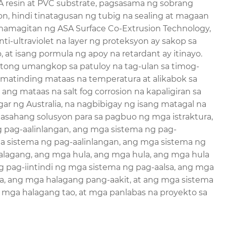
 resin at PVC substrate, pagsasama ng sobrang
, hindi tinatagusan ng tubig na sealing at magaan
amamagitan ng ASA Surface Co-Extrusion Technology,
nti-ultraviolet na layer ng proteksyon ay sakop sa
 at isang pormula ng apoy na retardant ay itinayo.
ktong umangkop sa patuloy na tag-ulan sa timog-
 matinding mataas na temperatura at alikabok sa
 ang mataas na salt fog corrosion na kapaligiran sa
ar ng Australia, na nagbibigay ng isang matagal na
sahang solusyon para sa pagbuo ng mga istraktura,
 pag-aalinlangan, ang mga sistema ng pag-
ga sistema ng pag-aalinlangan, ang mga sistema ng
alagang, ang mga hula, ang mga hula, ang mga hula
ng pag-iintindi ng mga sistema ng pag-aalsa, ang mga
a, ang mga halagang pang-aakit, at ang mga sistema
g mga halagang tao, at mga panlabas na proyekto sa