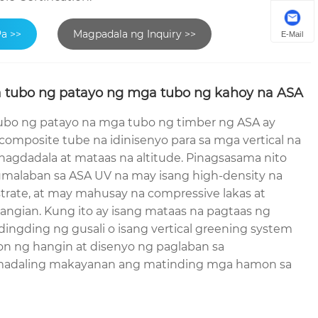
Pa >>
Magpadala ng Inquiry >>
E-Mail
 tubo ng patayo ng mga tubo ng kahoy na ASA
ubo ng patayo na mga tubo ng timber ng ASA ay
mposite tube na idinisenyo para sa mga vertical na
nagdadala at mataas na altitude. Pinagsasama nito
lumalaban sa ASA UV na may isang high-density na
trate, at may mahusay na compressive lakas at
ngian. Kung ito ay isang mataas na pagtaas ng
 dingding ng gusali o isang vertical greening system
on ng hangin at disenyo ng paglaban sa
madaling makayanan ang matinding mga hamon sa