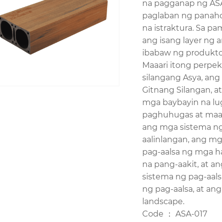
na pagganap ng ASA
paglaban ng panahon
na istraktura. Sa p
ang isang layer ng a
ibabaw ng produkto,
Maaari itong perpe
silangang Asya, ang
Gitnang Silangan, at
mga baybayin na lug
paghuhugas at maaa
ang mga sistema ng
aalinlangan, ang m
pag-aalsa ng mga h
na pang-aakit, at a
sistema ng pag-aals
ng pag-aalsa, at an
landscape.
Code ： ASA-017