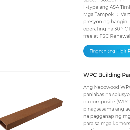
I -type ang ASA Tim
Mga Tampok ： Vertic
presyon ng hangin,
operating na 30 ° C
free at FSC Renewabl
Tingnan ang Higit 
WPC Building Par
Ang Necowood WPC B
panlabas na solusyo
na composite (WPC) 
pinagsasama ang ae
na pagganap ng mga 
para sa mga komers