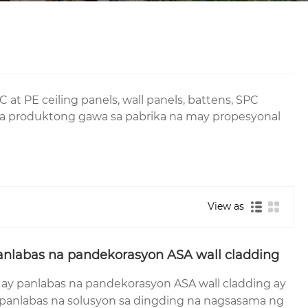
t PE ceiling panels, wall panels, battens, SPC
 na produktong gawa sa pabrika na may propesyonal
View as
nlabas na pandekorasyon ASA wall cladding
y panlabas na pandekorasyon ASA wall cladding ay
anlabas na solusyon sa dingding na nagsasama ng