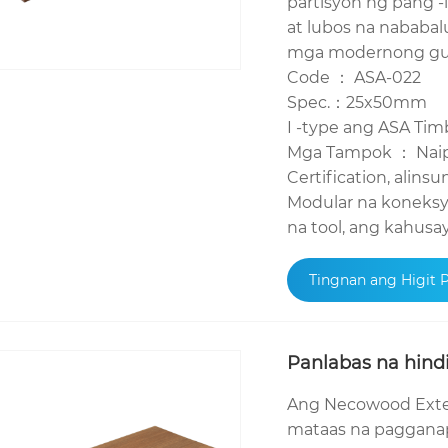
partisyon ng pang -i
at lubos na nababal
mga modernong gus
Code ： ASA-022
Spec.：25x50mm
I -type ang ASA Tim
Mga Tampok ： Naip
Certification, alin
Modular na koneksy
na tool, ang kahus
Tingnan ang Higit 
Panlabas na hind
Ang Necowood Exter
mataas na paggana