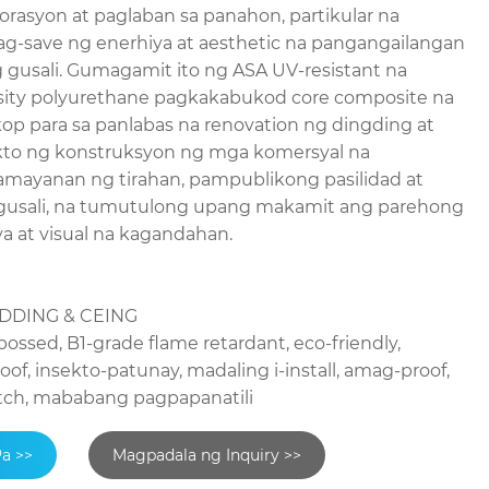
rasyon at paglaban sa panahon, partikular na
pag-save ng enerhiya at aesthetic na pangangailangan
usali. Gumagamit ito ng ASA UV-resistant na
sity polyurethane pagkakabukod core composite na
kop para sa panlabas na renovation ng dingding at
to ng konstruksyon ng mga komersyal na
mayanan ng tirahan, pampublikong pasilidad at
 gusali, na tumutulong upang makamit ang parehong
a at visual na kagandahan.
LADDING & CEING
sed, B1-grade flame retardant, eco-friendly,
f, insekto-patunay, madaling i-install, amag-proof,
ratch, mababang pagpapanatili
Pa >>
Magpadala ng Inquiry >>